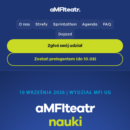
aMFIteatr.
O nas
Strefy
Sprintathon
Agenda
FAQ
Dojazd
Zgłoś swój udział
Zostań prelegentem (do 10.08)
10 WRZEŚNIA 2026 | WYDZIAŁ MFI UG
aMFIteatr
nauki