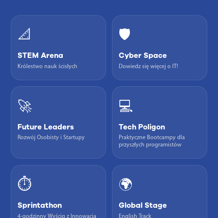
📐
🛡️
STEM Arena
Cyber Space
Królestwo nauk ścisłych
Dowiedz się więcej o IT!
🚀
💻
Future Leaders
Tech Poligon
Rozwój Osobisty i Startupy
Praktyczne Bootcampy dla
przyszłych programistów
⏱️
🌍
Sprintathon
Global Stage
4-godzinny Wyścig z Innowacją
English Track